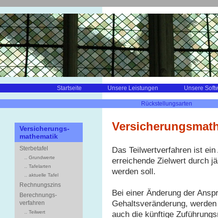
Startseite
Unsere Leistungen
Unsere Soft
Rückstellungsarten
Versicherungsmathe
Versicherungs-
mathematik
Sterbetafel
Das Teilwertverfahren ist e
.. Grundwerte
erreichende Zielwert durch jä
.. Tafelarten
werden soll.
.. aktuelle Tafel
Rechnungszins
Bei einer Änderung der Ansp
Berechnungs-
Gehaltsveränderung, werden s
verfahren
.. Teilwert
auch die künftige Zuführung