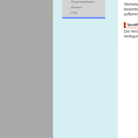
.. Gegenwartswert
Sterbeta
.. Barwert
bewerten
.. PUC
aufberei
Veröff
Die Verö
Verfügun