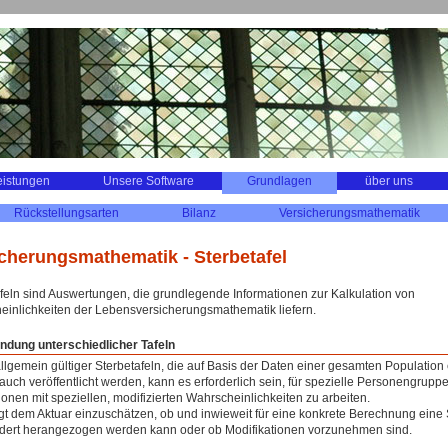
eistungen
Unsere Software
Grundlagen
über uns
Rückstellungsarten
Bilanz
Versicherungsmathematik
cherungsmathematik - Sterbetafel
feln sind Auswertungen, die grundlegende Informationen zur Kalkulation von
inlichkeiten der Lebensversicherungsmathematik liefern.
ndung unterschiedlicher Tafeln
lgemein gültiger Sterbetafeln, die auf Basis der Daten einer gesamten Population e
auch veröffentlicht werden, kann es erforderlich sein, für spezielle Personengrupp
ionen mit speziellen, modifizierten Wahrscheinlichkeiten zu arbeiten.
gt dem Aktuar einzuschätzen, ob und inwieweit für eine konkrete Berechnung eine 
dert herangezogen werden kann oder ob Modifikationen vorzunehmen sind.