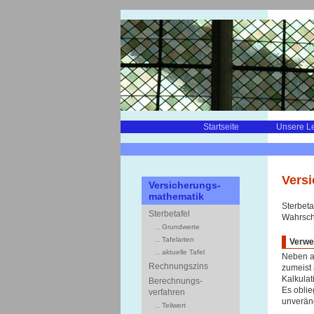
Startseite
Unsere L
Versi
Versicherungs-
mathematik
Sterbeta
Sterbetafel
Wahrsche
.. Grundwerte
.. Tafelarten
Verwe
.. aktuelle Tafel
Neben al
Rechnungszins
zumeist 
Kalkulat
Berechnungs-
Es oblie
verfahren
unverän
.. Teilwert