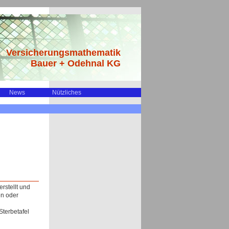
Versicherungsmathematik
Bauer + Odehnal KG
News
Nützliches
rstellt und
en oder
Sterbetafel